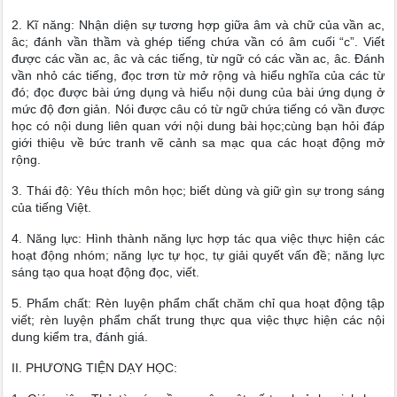
2. Kĩ năng: Nhận diện sự tương hợp giữa âm và chữ của vần ac,
âc; đánh vần thầm và ghép tiếng chứa vần có âm cuối “c”. Viết
được các vần ac, âc và các tiếng, từ ngữ có các vần ac, âc. Đánh
vần nhỏ các tiếng, đọc trơn từ mở rộng và hiểu nghĩa của các từ
đó; đọc được bài ứng dụng và hiểu nội dung của bài ứng dụng ở
mức độ đơn giản. Nói được câu có từ ngữ chứa tiếng có vần được
học có nội dung liên quan với nội dung bài học;cùng bạn hỏi đáp
giới thiệu về bức tranh vẽ cảnh sa mạc qua các hoạt động mở
rộng.
3. Thái độ: Yêu thích môn học; biết dùng và giữ gìn sự trong sáng
của tiếng Việt.
4. Năng lực: Hình thành năng lực hợp tác qua việc thực hiện các
hoạt động nhóm; năng lực tự học, tự giải quyết vấn đề; năng lực
sáng tạo qua hoạt động đọc, viết.
5. Phẩm chất: Rèn luyện phẩm chất chăm chỉ qua hoạt động tập
viết; rèn luyện phẩm chất trung thực qua việc thực hiện các nội
dung kiểm tra, đánh giá.
II. PHƯƠNG TIỆN DẠY HỌC: