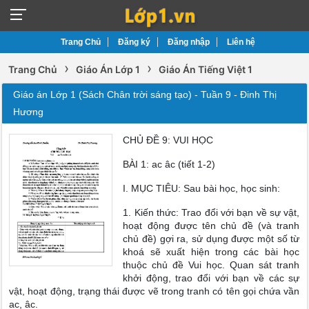
Trang Chủ
Đăng ký
Đăng nhập
Liên hệ
›
›
Trang Chủ
Giáo Án Lớp 1
Giáo Án Tiếng Việt 1
Giáo án Lớp 1 (Sách Chân trời sáng tạo) - Tuần 9 - Đinh Thị
Hương
CHỦ ĐỀ 9: VUI HỌC
BÀI 1: ac âc (tiết 1-2)
I. MỤC TIÊU: Sau bài học, học sinh:
1. Kiến thức: Trao đổi với bạn về sự vật,
hoạt động được tên chủ đề (và tranh
chủ đề) gợi ra, sử dụng được một số từ
khoá sẽ xuất hiện trong các bài học
thuộc chủ đề Vui học. Quan sát tranh
khởi động, trao đổi với bạn về các sự
vật, hoạt động, trạng thái được vẽ trong tranh có tên gọi chứa vần
ac, âc.