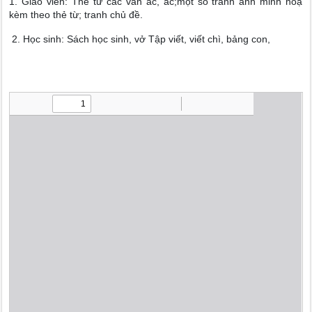
1. Giáo viên: Thẻ từ các vần ac, âc;một số tranh ảnh minh hoạ
kèm theo thẻ từ; tranh chủ đề.
2. Học sinh: Sách học sinh, vở Tập viết, viết chì, bảng con,