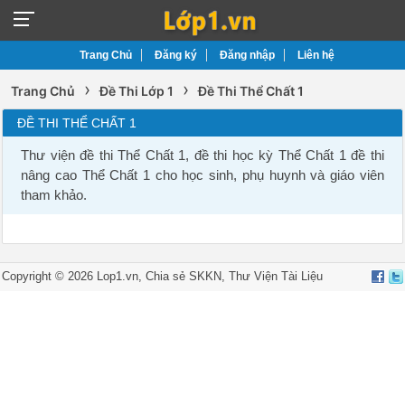
Trang Chủ
Đăng ký
Đăng nhập
Liên hệ
›
›
Trang Chủ
Đề Thi Lớp 1
Đề Thi Thể Chất 1
ĐỀ THI THỂ CHẤT 1
Thư viện đề thi Thể Chất 1, đề thi học kỳ Thể Chất 1 đề thi
nâng cao Thể Chất 1 cho học sinh, phụ huynh và giáo viên
tham khảo.
Copyright © 2026 Lop1.vn, Chia sẻ
SKKN
,
Thư Viện Tài Liệu