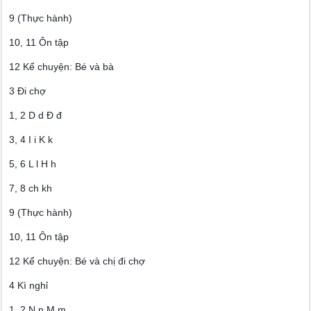
9 (Thực hành)
10, 11 Ôn tập
12 Kể chuyện: Bé và bà
3 Đi chợ
1, 2 D d Đ đ
3, 4 I i K k
5, 6 L l H h
7, 8 ch kh
9 (Thực hành)
10, 11 Ôn tập
12 Kể chuyện: Bé và chị đi chợ
4 Kì nghỉ
1, 2 N n M m