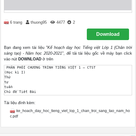
6 trang
thuong95
4477
2
Download
Bạn đang xem tài liệu
"Kế hoạch dạy học Tiếng việt Lớp 1 (Chân trời
sáng tạo) - Năm học 2020-2021"
, để tải tài liệu gốc về máy bạn click
vào nút
DOWNLOAD
ở trên
 PHÂN PHỐI CHƯƠNG TRÌNH TIẾNG VIỆT 1 – CTST 

(Học kì I) 

Thứ 

tự 

tuần 

Chủ đề Tiết Bài 

1 

Những 

Tài liệu đính kèm:
bài 

ke_hoach_day_hoc_tieng_viet_lop_1_chan_troi_sang_tao_nam_ho
học 

đầu 

c.pdf
tiên 

1, 2 A a 

3, 4 B b 

5, 6 C c dấu huyền, dấu sắc 
