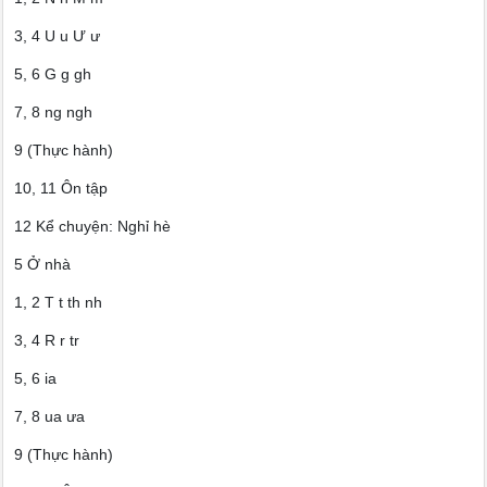
3, 4 U u Ư ư
5, 6 G g gh
7, 8 ng ngh
9 (Thực hành)
10, 11 Ôn tập
12 Kể chuyện: Nghỉ hè
5 Ở nhà
1, 2 T t th nh
3, 4 R r tr
5, 6 ia
7, 8 ua ưa
9 (Thực hành)