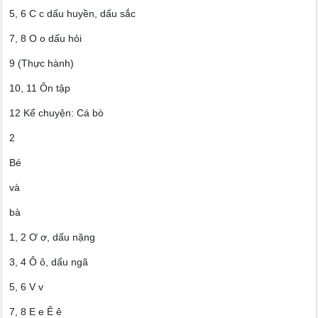
5, 6 C c dấu huyền, dấu sắc
7, 8 O o dấu hỏi
9 (Thực hành)
10, 11 Ôn tập
12 Kể chuyện: Cá bò
2
Bé
và
bà
1, 2 Ơ ơ, dấu nặng
3, 4 Ô ô, dấu ngã
5, 6 V v
7, 8 E e Ê ê