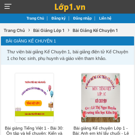
Trang Chủ
Đăng ký
Đăng nhập
Liên hệ
›
›
Trang Chủ
Bài Giảng Lớp 1
Bài Giảng Kể Chuyện 1
BÀI GIẢNG KỂ CHUYỆN 1
Thư viện bài giảng Kể Chuyện 1, bài giảng điện tử Kể Chuyện
1 cho học sinh, phụ huynh và giáo viên tham khảo.
Bài giảng Tiếng Việt 1 - Bài 30:
Bài giảng Kể chuyện Lớp 1 -
Ôn tập và kể chuyện: Kiến và
Bài: Anh em khỉ lấy chuối - Lê