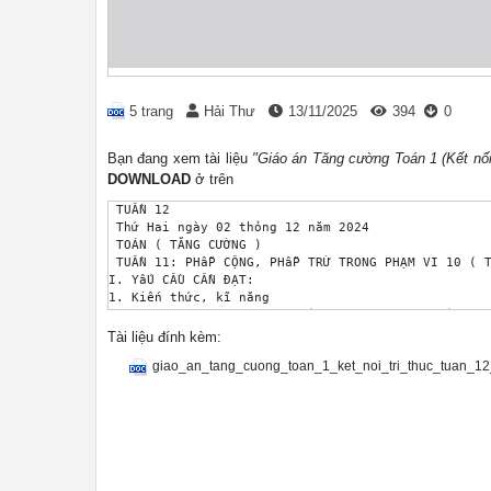
5 trang
Hải Thư
13/11/2025
394
0
Bạn đang xem tài liệu
"Giáo án Tăng cường Toán 1 (Kết nối
DOWNLOAD
ở trên
 TUẦN 12

 Thứ Hai ngày 02 thỏng 12 năm 2024

 TOÁN ( TĂNG CƯỜNG )

 TUẦN 11: PHẫP CỘNG, PHẫP TRỪ TRONG PHẠM VI 10 ( T
I. YấU CẦU CẦN ĐẠT:

1. Kiến thức, kĩ năng

- Nhận biết được ý nghĩa của phộp trừ là " Tỏch ra
- Biết tớnh và tớnh được giỏ trị của biểu thức số 
Tài liệu đính kèm:
- Thực hiện được phộp cộng , trừ trong phạm vi 10

giao_an_tang_cuong_toan_1_ket_noi_tri_thuc_tuan_1
2. Năng lực

- Bước đầu làm được cỏc bài toỏn thực tế đơn giản 
- Giao tiếp , diễn đạt bằng lời núi khi tỡm phộp t
3. Phẩm chất

- Yờu thớch mụn học , chăm chỉ học Toỏn.

II. ĐỒ DÙNG HỌC TẬP:

 - HS: Sỏch Toỏn buổi 2, màu tụ, bộ đồ dựng.

 - GV : Mỏy soi
