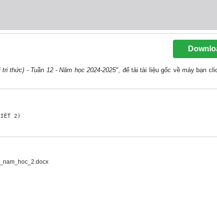
Downlo
 tri thức) - Tuần 12 - Năm học 2024-2025"
, để tải tài liệu gốc về máy bạn cl
IẾT 2)

 cũn lại mấy "

cú 2 dấu phộp tớnh cộng

2_nam_hoc_2.docx
liờn quan đến phộp trừ.

ớnh và cõu trả lời cho bài toỏn...
