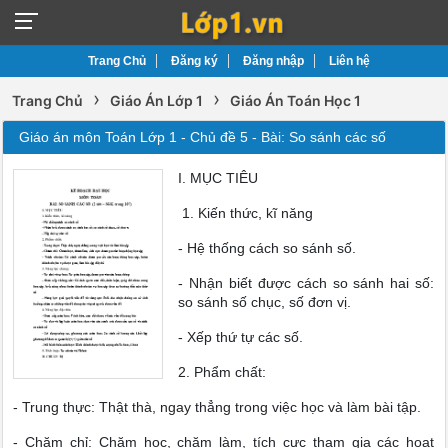
Trang Chủ
Đăng ký
Đăng nhập
Liên hệ
›
›
Trang Chủ
Giáo Án Lớp 1
Giáo Án Toán Học 1
Giáo án môn Toán Lớp 1 - Chủ đề 5 - Bài: So sánh các số
I. MỤC TIÊU
1. Kiến thức, kĩ năng
- Hệ thống cách so sánh số.
- Nhận biết được cách so sánh hai số:
so sánh số chục, số đơn vị.
- Xếp thứ tự các số.
2. Phẩm chất:
- Trung thực: Thật thà, ngay thẳng trong việc học và làm bài tập.
- Chăm chỉ: Chăm học, chăm làm, tích cực tham gia các hoạt