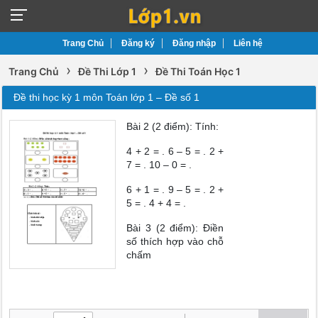
Trang Chủ
Đăng ký
Đăng nhập
Liên hệ
›
›
Trang Chủ
Đề Thi Lớp 1
Đề Thi Toán Học 1
Đề thi học kỳ 1 môn Toán lớp 1 – Đề số 1
Bài 2 (2 điểm): Tính:
4 + 2 = . 6 – 5 = . 2 +
7 = . 10 – 0 = .
6 + 1 = . 9 – 5 = . 2 +
5 = . 4 + 4 = .
Bài 3 (2 điểm): Điền
số thích hợp vào chỗ
chấm