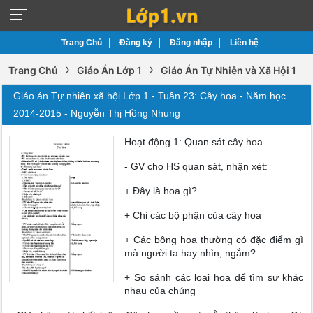
Trang Chủ
Đăng ký
Đăng nhập
Liên hệ
›
›
Trang Chủ
Giáo Án Lớp 1
Giáo Án Tự Nhiên và Xã Hội 1
Giáo án Tự nhiên xã hội Lớp 1 - Tuần 23: Cây hoa - Năm học
2014-2015 - Nguyễn Thị Hồng Nhung
Hoạt động 1: Quan sát cây hoa
- GV cho HS quan sát, nhận xét:
+ Đây là hoa gì?
+ Chỉ các bộ phận của cây hoa
+ Các bông hoa thường có đặc điểm gì
mà người ta hay nhìn, ngắm?
+ So sánh các loại hoa để tìm sự khác
nhau của chúng