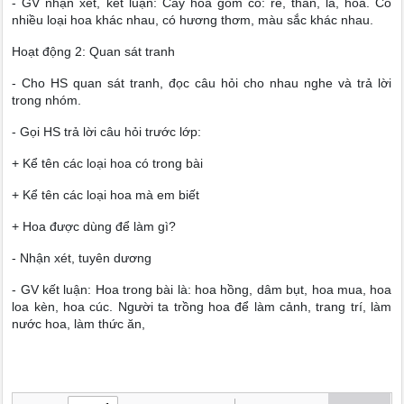
- GV nhận xét, kết luận: Cây hoa gồm có: rễ, thân, lá, hoa. Có
nhiều loại hoa khác nhau, có hương thơm, màu sắc khác nhau.
Hoạt động 2: Quan sát tranh
- Cho HS quan sát tranh, đọc câu hỏi cho nhau nghe và trả lời
trong nhóm.
- Gọi HS trả lời câu hỏi trước lớp:
+ Kể tên các loại hoa có trong bài
+ Kể tên các loại hoa mà em biết
+ Hoa được dùng để làm gì?
- Nhận xét, tuyên dương
- GV kết luận: Hoa trong bài là: hoa hồng, dâm bụt, hoa mua, hoa
loa kèn, hoa cúc. Người ta trồng hoa để làm cảnh, trang trí, làm
nước hoa, làm thức ăn,