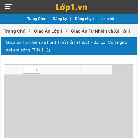
Trang Chủ
Đăng ký
Đăng nhập
Liên hệ
›
›
Trang Chủ
Giáo Án Lớp 1
Giáo Án Tự Nhiên và Xã Hội 1
Giáo án Tự nhiên xã hội 1 (Kết nối tri thức) - Bài 11: Con người
nơi em sống (Tiết 1+2)