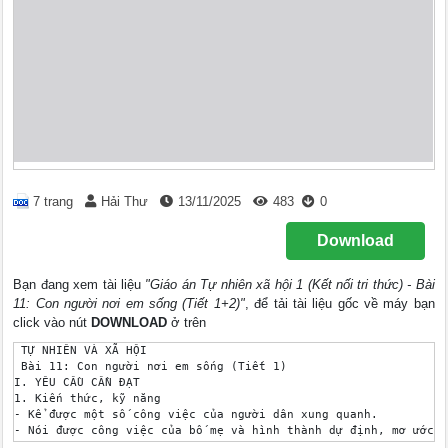
7 trang
Hải Thư
13/11/2025
483
0
Download
Bạn đang xem tài liệu
"Giáo án Tự nhiên xã hội 1 (Kết nối tri thức) - Bài
11: Con người nơi em sống (Tiết 1+2)"
, để tải tài liệu gốc về máy bạn
click vào nút
DOWNLOAD
ở trên
 TỰ NHIÊN VÀ XÃ HỘI

 Bài 11: Con người nơi em sống (Tiết 1)

I. YÊU CẦU CẦN ĐẠT

1. Kiến thức, kỹ năng

- Kể được một số công việc của người dân xung quanh.

- Nói được công việc của bố mẹ và hình thành dự định, mơ ước c
việc, nghề nghiệp sau này.
