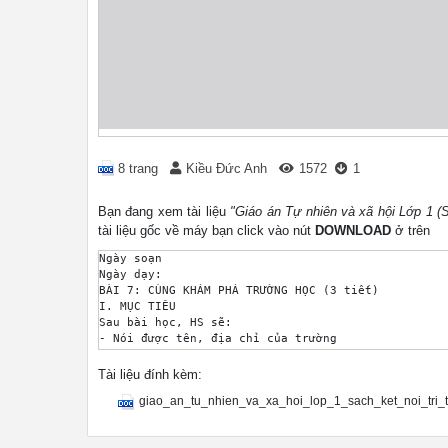
8 trang
Kiều Đức Anh
1572
1
Bạn đang xem tài liệu
"Giáo án Tự nhiên và xã hội Lớp 1 (S
tài liệu gốc về máy bạn click vào nút
DOWNLOAD
ở trên
Ngày soạn

Ngày dạy:

BÀI 7: CÙNG KHÁM PHÁ TRƯỜNG HỌC (3 tiết)

I. MỤC TIÊU

Sau bài học, HS sẽ:

- Nói được tên, địa chỉ của trường

- Xác định vị trí các phòng chức năng, một số khu 
- Kể được một số thành viên trong trường và nói đư
Tài liệu đính kèm:
- Kính trọng thầy cô giáo và các thành viên trong 
giao_an_tu_nhien_va_xa_hoi_lop_1_sach_ket_noi_tri_
- Kể được một số hoạt động chính ở trường, tích cự
- Biết giao tiếp, ứng xử phù hợp với vị trí, vai t
II. CHUẨN BỊ
