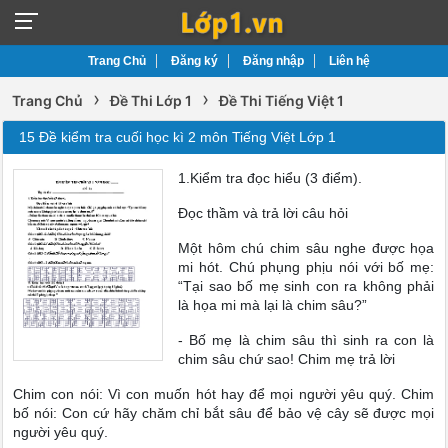
Trang Chủ
Đăng ký
Đăng nhập
Liên hệ
›
›
Trang Chủ
Đề Thi Lớp 1
Đề Thi Tiếng Việt 1
15 Đề kiểm tra cuối học kì 2 môn Tiếng Việt Lớp 1
1.Kiểm tra đọc hiểu (3 điểm).
Đọc thầm và trả lời câu hỏi
Một hôm chú chim sâu nghe được họa
mi hót. Chú phụng phịu nói với bố mẹ:
“Tại sao bố mẹ sinh con ra không phải
là họa mi mà lại là chim sâu?”
- Bố mẹ là chim sâu thì sinh ra con là
chim sâu chứ sao! Chim mẹ trả lời
Chim con nói: Vì con muốn hót hay để mọi người yêu quý. Chim
bố nói: Con cứ hãy chăm chỉ bắt sâu để bảo vệ cây sẽ được mọi
người yêu quý.