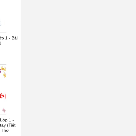
ớp 1 - Bài
ó
 Lớp 1 -
tay (Tiết
ệ Thơ