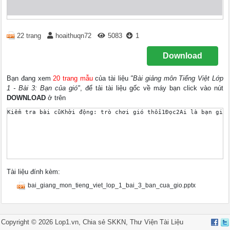
22 trang
hoaithuqn72
5083
1
Download
Bạn đang xem
20 trang mẫu
của tài liệu
"Bài giảng môn Tiếng Việt Lớp
1 - Bài 3: Bạn của gió"
, để tải tài liệu gốc về máy bạn click vào nút
DOWNLOAD
ở trên
Kiểm tra bài cũKhởi động: trò chơi gió thổi1Đọc2Ai là bạn gió
Tài liệu đính kèm:
bai_giang_mon_tieng_viet_lop_1_bai_3_ban_cua_gio.pptx
Copyright © 2026 Lop1.vn, Chia sẻ
SKKN
,
Thư Viện Tài Liệu