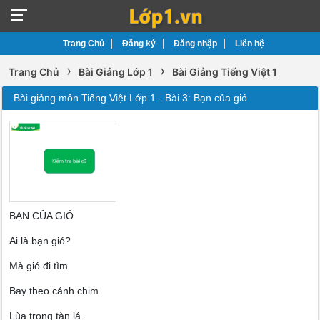
Trang Chủ
Đăng ký
Đăng nhập
Liên hệ
›
›
Trang Chủ
Bài Giảng Lớp 1
Bài Giảng Tiếng Việt 1
Bài giảng môn Tiếng Việt Lớp 1 - Bài 3: Bạn của gió
BẠN CỦA GIÓ
Ai là bạn gió?
Mà gió đi tìm
Bay theo cánh chim
Lùa trong tàn lá.