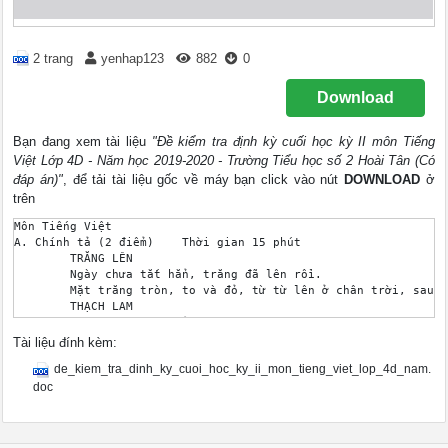
2 trang
yenhap123
882
0
Download
Bạn đang xem tài liệu
"Đề kiểm tra định kỳ cuối học kỳ II môn Tiếng
Việt Lớp 4D - Năm học 2019-2020 - Trường Tiểu học số 2 Hoài Tân (Có
đáp án)"
, để tải tài liệu gốc về máy bạn click vào nút
DOWNLOAD
ở
trên
Môn Tiếng Việt

A. Chính tả (2 điểm) 	Thời gian 15 phút

	TRĂNG LÊN

	Ngày chưa tắt hẳn, trăng đã lên rồi.

	Mặt trăng tròn, to và đỏ, từ từ lên ở chân trời, sau rặng tre đen của làng xa. Mấy sợi mây con vắt ngang qua, mỗi lúc mảnh dần, rồi đứt hẳn. trên quãng đồng rộng, cơn gió nhẹ hiu hiu đưa lại, thoang thoảng những hương thơm ngát.

	THẠCH LAM

B .Tập làm văn : ( 8 điểm) Thời gian 35 phút

Đề bài: Em hãy tả một con vật nuôi mà em yêu thích.

Tài liệu đính kèm:
HƯỚNG DẪN CHẤM CHÍNH TẢ VÀ TẬP LÀM VĂN LỚP 4B

de_kiem_tra_dinh_ky_cuoi_hoc_ky_ii_mon_tieng_viet_lop_4d_nam.
1. Chính tả: (2 điểm)

-Chữ viết rõ ràng, viết đúng kiểu chữ, cỡ chữ: trình bày đúng 
doc
-Viết đúng chính tả: 1,5đ (mỗi lỗi - 0,25đ)

2. Tập làm văn (8 điểm)

 	* Đảm bảo các yêu cầu sau được 8 điểm.
