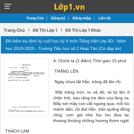
Trang Chủ
Đăng ký
Đăng nhập
Liên hệ
›
›
Trang Chủ
Đề Thi Lớp 1
Đề Thi Lớp 1 Khác
Đề kiểm tra định kỳ cuối học kỳ II môn Tiếng Việt Lớp 4D - Năm
học 2019-2020 - Trường Tiểu học số 2 Hoài Tân (Có đáp án)
A. Chính tả (2 điểm) Thời gian 15 phút
TRĂNG LÊN
Ngày chưa tắt hẳn, trăng đã lên rồi.
Mặt trăng tròn, to và đỏ, từ từ lên ở
chân trời, sau rặng tre đen của làng xa.
Mấy sợi mây con vắt ngang qua, mỗi lúc
mảnh dần, rồi đứt hẳn. trên quãng đồng
rộng, cơn gió nhẹ hiu hiu đưa lại,
thoang thoảng những hương thơm ngát.
THẠCH LAM