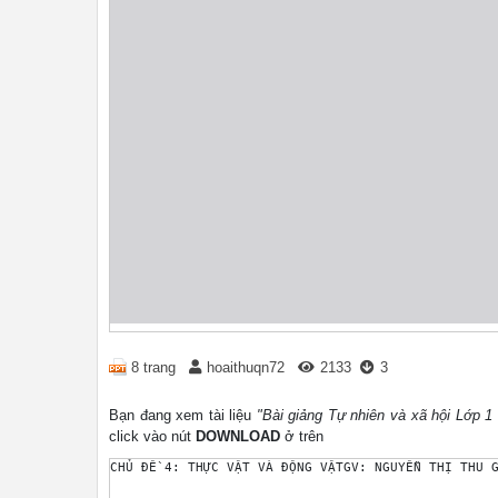
8 trang
hoaithuqn72
2133
3
Bạn đang xem tài liệu
"Bài giảng Tự nhiên và xã hội Lớp 1
click vào nút
DOWNLOAD
ở trên
CHỦ ĐỀ 4: THỰC VẬT VÀ ĐỘNG VẬTGV: NGUYỄN THỊ THU 