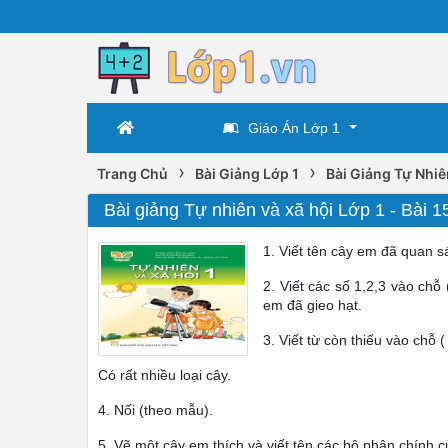
Giáo Án Lớp 1
›
›
Trang Chủ
Bài Giảng Lớp 1
Bài Giảng Tự Nhiê
Bài giảng Tự nhiên và xã hội Lớp 1 - Bài
1. Viết tên cây em đã quan s
2. Viết các số 1,2,3 vào chỗ
em đã gieo hạt.
3. Viết từ còn thiếu vào chỗ ( 
Có rất nhiều loại cây.
4. Nối (theo mẫu).
5. Vẽ một cây em thích và viết tên các bộ phận chính củ