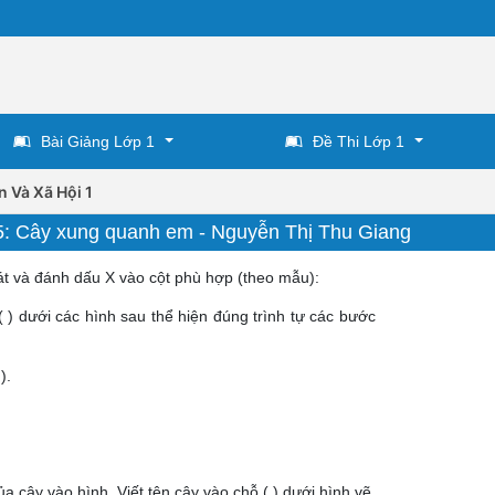
Bài Giảng Lớp 1
Đề Thi Lớp 1
n Và Xã Hội 1
 15: Cây xung quanh em - Nguyễn Thị Thu Giang
át và đánh dấu X vào cột phù hợp (theo mẫu):
 ( ) dưới các hình sau thể hiện đúng trình tự các bước
).
a cây vào hình. Viết tên cây vào chỗ ( ) dưới hình vẽ.