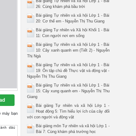
Bài giảng Tự nhiên và xã hội Lớp 1 - Bài
26: Cùng khám phá bầu trời
Bài giảng Tự nhiên và xã hội Lớp 1 - Bài
20: Cơ thể em - Nguyễn Thị Thu Giang
Bài giảng Tự nhiên và Xã hội Khối 1 - Bài
11: Con người nơi em sống
Bài giảng Tự nhiên và xã hội Lớp 1 - Bài
10: Cây xanh quanh em (Tiết 2) - Nguyễn
Thị Ngà
Bài giảng Tự nhiên và xã hội Lớp 1 - Bài
19: Ôn tập chủ đề Thực vật và động vật -
Nguyễn Thị Thu Giang
Bài giảng Tự nhiên và xã hội Lớp 1 - Bài
15: Cây xung quanh em - Nguyễn Thị Thu
Giang
ad
Bài giảng Tự nhiên và xã hội Lớp 1 -
Hoạt động 5: Tìm hiểu lợi ích của cây đối
 về máy bạn
với con người và động vật
Bài giảng môn Tự nhiên và xã hội Lớp 1 -
đánh dấu X vào cột phù hợp (theo mẫu):STTTên câyCaoThấpToNhỏCứng
Bài 7: Cùng khám phá trường học