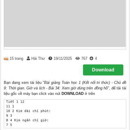
15 trang
Hải Thư
19/11/2025
767
4
Download
Bạn đang xem tài liệu
"Bài giảng Toán học 1 (Kết nối tri thức) - Chủ đề
9: Thời gian. Giờ và lịch - Bài 34: Xem giờ đúng trên đồng hồ"
, để tải tài
liệu gốc về máy bạn click vào nút
DOWNLOAD
ở trên
 Tiết 1 12

 11 1

 10 2 Kim dài chỉ phút: 

 9 3

 8 4 Kim ngắn chỉ giờ: 

 7 5

 6
