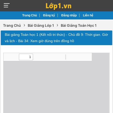
Trang Chủ
Đăng ký
Đăng nhập
Liên hệ
›
›
Trang Chủ
Bài Giảng Lớp 1
Bài Giảng Toán Học 1
Bài giảng Toán học 1 (Kết nối tri thức) - Chủ đề 9: Thời gian. Giờ
và lịch - Bài 34: Xem giờ đúng trên đồng hồ