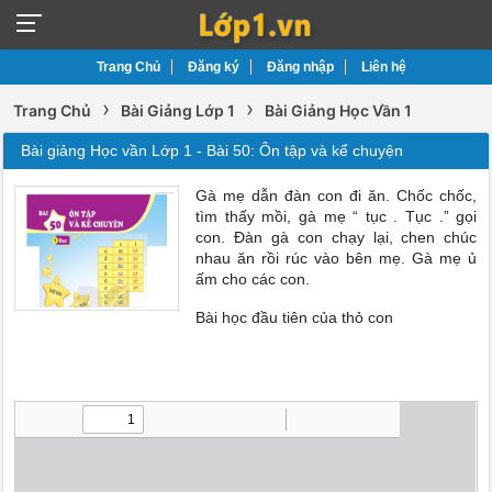
Trang Chủ
Đăng ký
Đăng nhập
Liên hệ
›
›
Trang Chủ
Bài Giảng Lớp 1
Bài Giảng Học Vần 1
Bài giảng Học vần Lớp 1 - Bài 50: Ôn tập và kể chuyện
Gà mẹ dẫn đàn con đi ăn. Chốc chốc,
tìm thấy mồi, gà mẹ “ tục . Tục .” gọi
con. Đàn gà con chạy lại, chen chúc
nhau ăn rồi rúc vào bên mẹ. Gà mẹ ủ
ấm cho các con.
Bài học đầu tiên của thỏ con