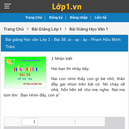
Trang Chủ
Đăng ký
Đăng nhập
Liên hệ
›
›
Trang Chủ
Bài Giảng Lớp 1
Bài Giảng Học Vần 1
Bài giảng Học vần Lớp 1 - Bài 38: ai - ay - ây - Phạm Hữu Minh
Trâm
1 Nhận biết
Hai bạn thi nhảy dây.
Nai con nhìn thấy con gì bé nhỏ, thân
đầy gai nhọn trên bãi cỏ. Nó chạy về
nhà, hổn hển kể cho mẹ nghe. Nai mẹ
tủm tỉm: :Bạn nhím đấy, con ạ"