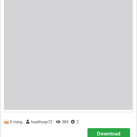
6 trang
hoaithuqn72
984
2
Download